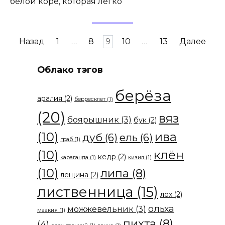
белой коре, которая легко
Пагинация
Назад
1
…
8
9
10
…
13
Далее
записей
Облако тэгов
берёза
аралия
(2)
берресклет
(1)
(20)
вяз
боярышник
(3)
бук
(2)
(10)
ива
дуб
(6)
ель
(6)
граб
(1)
(10)
клён
кедр
(2)
караганда
(1)
кизил
(1)
(10)
липа
(8)
лещина
(2)
лиственница
(15)
лох
(2)
ольха
можжевельник
(3)
маакия
(1)
пихта
(8)
(4)