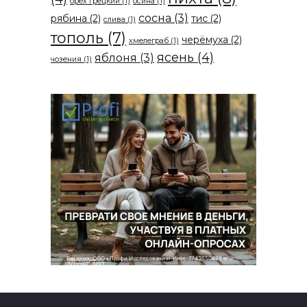
орех грецкий
(1)
осина
(1)
сосна
(3)
рябина
(2)
тис
(2)
слива
(1)
тополь
(7)
черёмуха
(2)
хмелеграб
(1)
ясень
(4)
яблоня
(3)
чозения
(1)