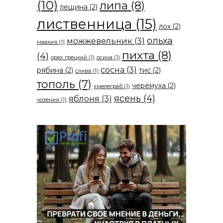
(10)
липа
(8)
лещина
(2)
лиственница
(15)
лох
(2)
ольха
можжевельник
(3)
маакия
(1)
пихта
(8)
(4)
орех грецкий
(1)
осина
(1)
сосна
(3)
рябина
(2)
тис
(2)
слива
(1)
тополь
(7)
черёмуха
(2)
хмелеграб
(1)
ясень
(4)
яблоня
(3)
чозения
(1)