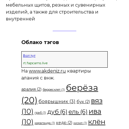
мебельных щитов, резных и сувенирных
изделий, а также для строительства и
внутренней
Облако тэгов
Вот тут
rt.fapcams.live
На
www.akdeniz.ru
квартиры
алания с внж.
берёза
аралия
(2)
берресклет
(1)
(20)
вяз
боярышник
(3)
бук
(2)
(10)
ива
дуб
(6)
ель
(6)
граб
(1)
(10)
клён
кедр
(2)
караганда
(1)
кизил
(1)