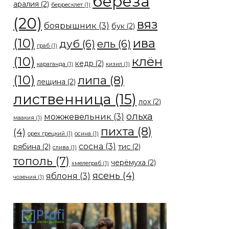
берёза
аралия
(2)
берресклет
(1)
(20)
вяз
боярышник
(3)
бук
(2)
(10)
ива
дуб
(6)
ель
(6)
граб
(1)
(10)
клён
кедр
(2)
караганда
(1)
кизил
(1)
(10)
липа
(8)
лещина
(2)
лиственница
(15)
лох
(2)
ольха
можжевельник
(3)
маакия
(1)
пихта
(8)
(4)
орех грецкий
(1)
осина
(1)
сосна
(3)
рябина
(2)
тис
(2)
слива
(1)
тополь
(7)
черёмуха
(2)
хмелеграб
(1)
ясень
(4)
яблоня
(3)
чозения
(1)