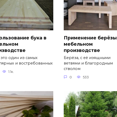
ользование бука в
Применение берёзы
ельном
мебельном
изводстве
производстве
 это один из самых
Берёза, с её изящными
лярных и востребованных
ветвями и благородным
стволом
1.1к.
0
533