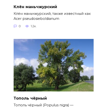
Клён маньчжурский
Клён маньчжурский, также известный как
Acer pseudosieboldianum
0
1.2к.
Тополь чёрный
Тополь чёрный (Populus nigra) —