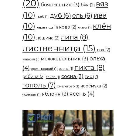
(20)
вяз
боярышник
(3)
бук
(2)
(10)
ива
дуб
(6)
ель
(6)
граб
(1)
(10)
клён
кедр
(2)
караганда
(1)
кизил
(1)
(10)
липа
(8)
лещина
(2)
лиственница
(15)
лох
(2)
ольха
можжевельник
(3)
маакия
(1)
пихта
(8)
(4)
орех грецкий
(1)
осина
(1)
сосна
(3)
рябина
(2)
тис
(2)
слива
(1)
тополь
(7)
черёмуха
(2)
хмелеграб
(1)
ясень
(4)
яблоня
(3)
чозения
(1)