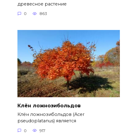
древесное растение
0
863
Клён ложнозибольдов
Клён ложнозибольдов (Acer
pseudoplatanus) является
0
917