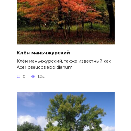
Клён маньчжурский
Клён маньчжурский, также известный как
Acer pseudosieboldianum
0
1.2к.