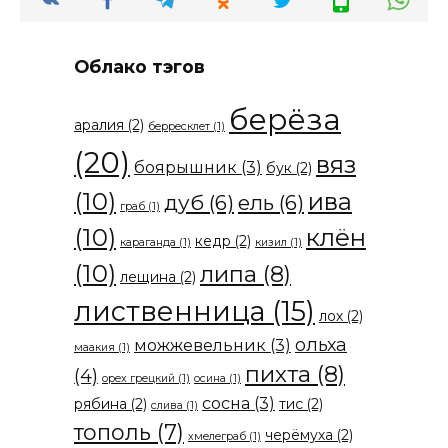
Облако тэгов
берёза
аралия
(2)
берресклет
(1)
(20)
вяз
боярышник
(3)
бук
(2)
(10)
ива
дуб
(6)
ель
(6)
граб
(1)
(10)
клён
кедр
(2)
караганда
(1)
кизил
(1)
(10)
липа
(8)
лещина
(2)
лиственница
(15)
лох
(2)
ольха
можжевельник
(3)
маакия
(1)
пихта
(8)
(4)
орех грецкий
(1)
осина
(1)
сосна
(3)
рябина
(2)
тис
(2)
слива
(1)
тополь
(7)
черёмуха
(2)
хмелеграб
(1)