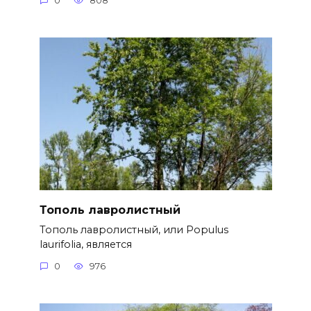
0
808
Тополь лавролистный
Тополь лавролистный, или Populus
laurifolia, является
0
976