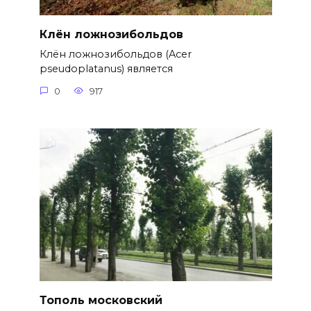
Клён ложнозибольдов
Клён ложнозибольдов (Acer
pseudoplatanus) является
0
917
Тополь московский