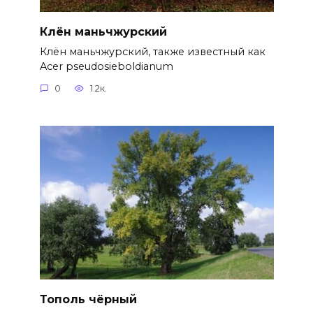
Клён маньчжурский
Клён маньчжурский, также известный как
Acer pseudosieboldianum
0
1.2к.
Тополь чёрный