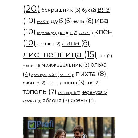
(20)
вяз
боярышник
(3)
бук
(2)
(10)
ива
дуб
(6)
ель
(6)
граб
(1)
(10)
клён
кедр
(2)
караганда
(1)
кизил
(1)
(10)
липа
(8)
лещина
(2)
лиственница
(15)
лох
(2)
ольха
можжевельник
(3)
маакия
(1)
пихта
(8)
(4)
орех грецкий
(1)
осина
(1)
сосна
(3)
рябина
(2)
тис
(2)
слива
(1)
тополь
(7)
черёмуха
(2)
хмелеграб
(1)
ясень
(4)
яблоня
(3)
чозения
(1)