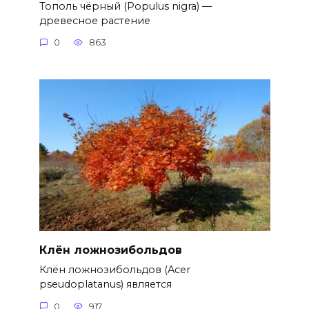
Тополь чёрный (Populus nigra) —
древесное растение
0
863
Клён ложнозибольдов
Клён ложнозибольдов (Acer
pseudoplatanus) является
0
917