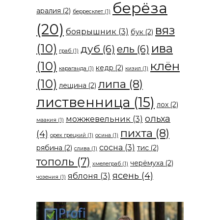
берёза
аралия
(2)
берресклет
(1)
(20)
вяз
боярышник
(3)
бук
(2)
(10)
ива
дуб
(6)
ель
(6)
граб
(1)
(10)
клён
кедр
(2)
караганда
(1)
кизил
(1)
(10)
липа
(8)
лещина
(2)
лиственница
(15)
лох
(2)
ольха
можжевельник
(3)
маакия
(1)
пихта
(8)
(4)
орех грецкий
(1)
осина
(1)
сосна
(3)
рябина
(2)
тис
(2)
слива
(1)
тополь
(7)
черёмуха
(2)
хмелеграб
(1)
ясень
(4)
яблоня
(3)
чозения
(1)