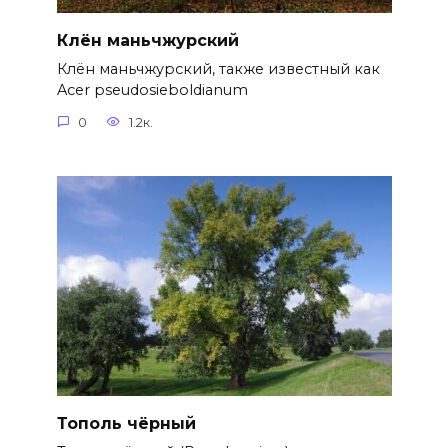
Клён маньчжурский
Клён маньчжурский, также известный как
Acer pseudosieboldianum
0
1.2к.
Тополь чёрный