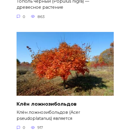
Тополь чёрный (Populus nigra) —
древесное растение
0
863
Клён ложнозибольдов
Клён ложнозибольдов (Acer
pseudoplatanus) является
0
917