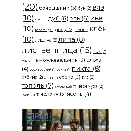
(20)
вяз
боярышник
(3)
бук
(2)
(10)
ива
дуб
(6)
ель
(6)
граб
(1)
(10)
клён
кедр
(2)
караганда
(1)
кизил
(1)
(10)
липа
(8)
лещина
(2)
лиственница
(15)
лох
(2)
ольха
можжевельник
(3)
маакия
(1)
пихта
(8)
(4)
орех грецкий
(1)
осина
(1)
сосна
(3)
рябина
(2)
тис
(2)
слива
(1)
тополь
(7)
черёмуха
(2)
хмелеграб
(1)
ясень
(4)
яблоня
(3)
чозения
(1)