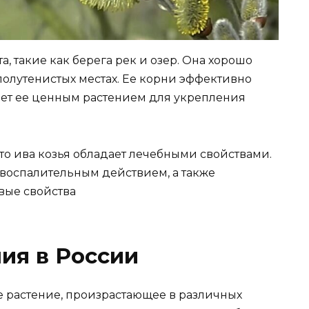
, такие как берега рек и озер. Она хорошо
в полутенистых местах. Ее корни эффективно
лает ее ценным растением для укрепления
то ива козья обладает лечебными свойствами.
овоспалительным действием, а также
вые свойства
ия в России
ное растение, произрастающее в различных