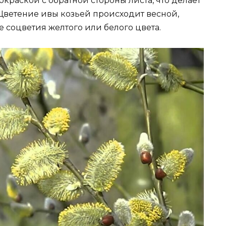
краской с обратной стороны листа, что делает
 Цветение ивы козьей происходит весной,
 соцветия желтого или белого цвета.