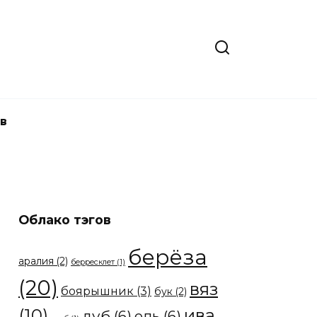
в
Облако тэгов
берёза
аралия
(2)
берресклет
(1)
(20)
вяз
боярышник
(3)
бук
(2)
(10)
ива
дуб
(6)
ель
(6)