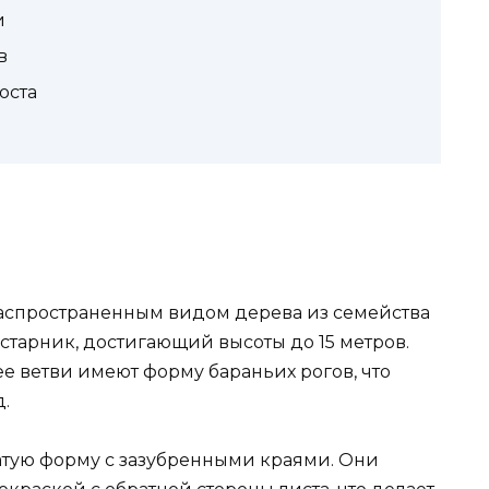
и
в
оста
я распространенным видом дерева из семейства
старник, достигающий высоты до 15 метров.
е ветви имеют форму бараньих рогов, что
.
атую форму с зазубренными краями. Они