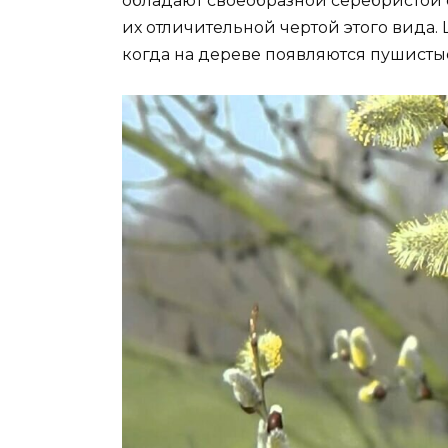
обладают своеобразной серебристой о
их отличительной чертой этого вида.
когда на дереве появляются пушистые