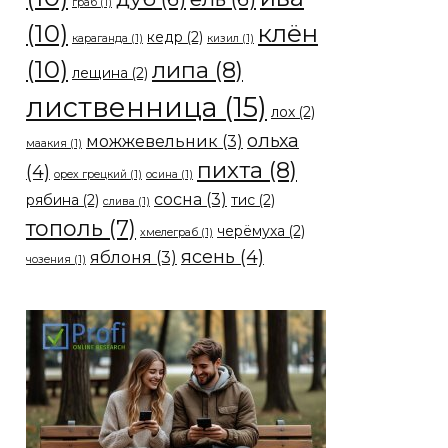
граб
(1)
(10)
клён
кедр
(2)
караганда
(1)
кизил
(1)
(10)
липа
(8)
лещина
(2)
лиственница
(15)
лох
(2)
ольха
можжевельник
(3)
маакия
(1)
пихта
(8)
(4)
орех грецкий
(1)
осина
(1)
сосна
(3)
рябина
(2)
тис
(2)
слива
(1)
тополь
(7)
черёмуха
(2)
хмелеграб
(1)
ясень
(4)
яблоня
(3)
чозения
(1)