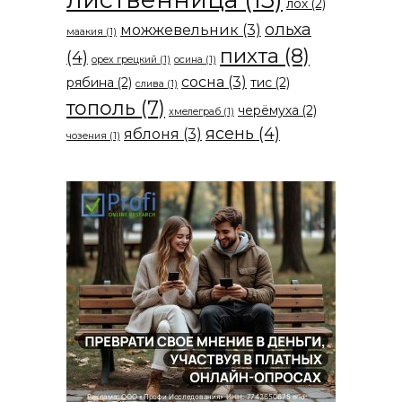
лох
(2)
ольха
можжевельник
(3)
маакия
(1)
пихта
(8)
(4)
орех грецкий
(1)
осина
(1)
сосна
(3)
рябина
(2)
тис
(2)
слива
(1)
тополь
(7)
черёмуха
(2)
хмелеграб
(1)
ясень
(4)
яблоня
(3)
чозения
(1)