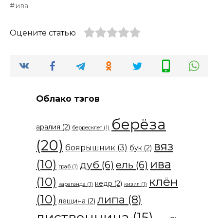
ива
Оцените статью
Облако тэгов
берёза
аралия
(2)
берресклет
(1)
(20)
вяз
боярышник
(3)
бук
(2)
(10)
ива
дуб
(6)
ель
(6)
граб
(1)
(10)
клён
кедр
(2)
караганда
(1)
кизил
(1)
(10)
липа
(8)
лещина
(2)
лиственница
(15)