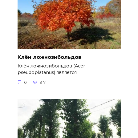
Клён ложнозибольдов
Клён ложнозибольдов (Acer
pseudoplatanus) является
0
917