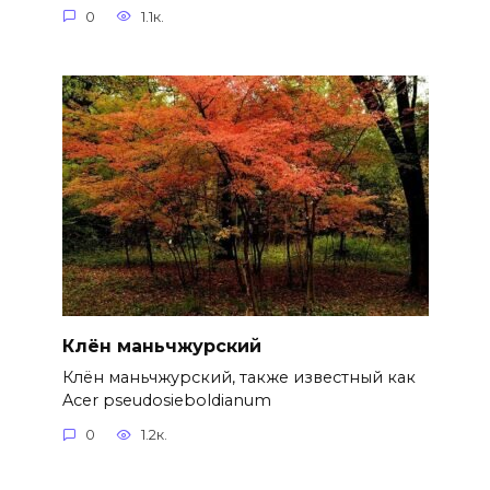
0
1.1к.
Клён маньчжурский
Клён маньчжурский, также известный как
Acer pseudosieboldianum
0
1.2к.